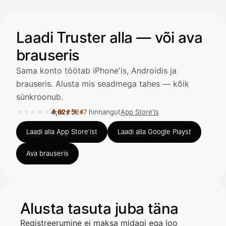
automaattisesti — tarkista tiedot ja
Illustratsioon: kasutaja küsib AI-assistendilt kviitungi lisa
Laadi Truster alla — või ava
brauseris
Kuittien lisääminen
LÄHTEET
Sama konto töötab iPhone'is, Androidis ja
brauseris. Alusta mis seadmega tahes — kõik
sünkroonub.
Kirjoita viesti…
★★★★★
★★★★★
4,62
/
5
247 hinnangut
App Store'is
Hinnang 4,62 / 5 App Store'is, 247 hinnangut.
Laadi alla App Store'ist
Laadi alla Google Playst
Ava brauseris
Alusta tasuta juba täna
Registreerumine ei maksa midagi ega loo