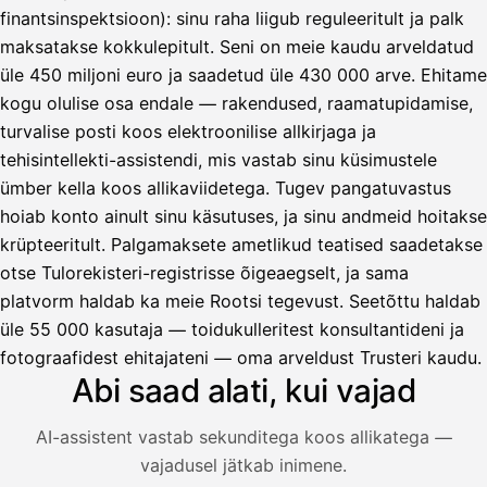
finantsinspektsioon): sinu raha liigub reguleeritult ja palk
maksatakse kokkulepitult. Seni on meie kaudu arveldatud
üle 450 miljoni euro ja saadetud üle 430 000 arve. Ehitame
kogu olulise osa endale — rakendused, raamatupidamise,
turvalise posti koos elektroonilise allkirjaga ja
tehisintellekti-assistendi, mis vastab sinu küsimustele
ümber kella koos allikaviidetega. Tugev pangatuvastus
hoiab konto ainult sinu käsutuses, ja sinu andmeid hoitakse
krüpteeritult. Palgamaksete ametlikud teatised saadetakse
otse Tulorekisteri-registrisse õigeaegselt, ja sama
platvorm haldab ka meie Rootsi tegevust. Seetõttu haldab
Avustaja
üle 55 000 kasutaja — toidukulleritest konsultantideni ja
Hei! Miten voin auttaa?
fotograafidest ehitajateni — oma arveldust Trusteri kaudu.
Abi saad alati, kui vajad
AI-assistent vastab sekunditega koos allikatega —
Avaa Kuitit-välilehti ja valitse Skanna
vajadusel jätkab inimene.
Truster lukee summan ja ALV