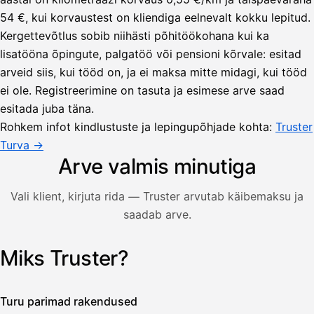
54 €, kui korvaustest on kliendiga eelnevalt kokku lepitud.
Kergettevõtlus sobib niihästi põhitöökohana kui ka
lisatööna õpingute, palgatöö või pensioni kõrvale: esitad
arveid siis, kui tööd on, ja ei maksa mitte midagi, kui tööd
Lähetä
ei ole. Registreerimine on tasuta ja esimese arve saad
lasku
esitada juba täna.
Laskut
Acme
Asiakas
Oy
Rohkem infot kindlustuste ja lepingupõhjade kohta:
Truster
Lasku lähetetty
Uusi lasku
Turva →
Kuljetuspalvelut,
heinäkuu
Arve valmis minutiga
1
850,00
Vali klient, kirjuta rida — Truster arvutab käibemaksu ja
€
ALV
saadab arve.
471,75
25,5
€
2
%
321,75
Yhteensä
Miks Truster?
Illustratsioon: kasutaja koostab Truster-rakenduses arve — 
€
Turu parimad rakendused