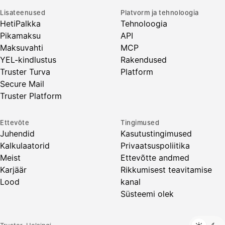
Lisateenused
Platvorm ja tehnoloogia
HetiPalkka
Tehnoloogia
Pikamaksu
API
Maksuvahti
MCP
YEL-kindlustus
Rakendused
Truster Turva
Platform
Secure Mail
Truster Platform
Ettevõte
Tingimused
Juhendid
Kasutustingimused
Kalkulaatorid
Privaatsuspoliitika
Meist
Ettevõtte andmed
Karjäär
Rikkumisest teavitamise
Lood
kanal
Süsteemi olek