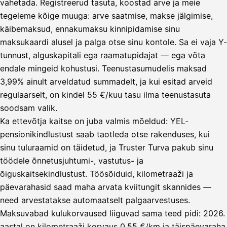
vahetada. Registreerud tasuta, koostad arve ja meie
tegeleme kõige muuga: arve saatmise, makse jälgimise,
käibemaksud, ennakumaksu kinnipidamise sinu
maksukaardi alusel ja palga otse sinu kontole. Sa ei vaja Y-
tunnust, alguskapitali ega raamatupidajat — ega võta
endale mingeid kohustusi. Teenustasumudelis maksad
3,99% ainult arveldatud summadelt, ja kui esitad arveid
regulaarselt, on kindel 55 €/kuu tasu ilma teenustasuta
soodsam valik.
Ka ettevõtja kaitse on juba valmis mõeldud: YEL-
pensionikindlustust saab taotleda otse rakenduses, kui
sinu tuluraamid on täidetud, ja Truster Turva pakub sinu
töödele õnnetusjuhtumi-, vastutus- ja
õiguskaitsekindlustust. Töösõiduid, kilometraaži ja
päevarahasid saad maha arvata kviitungit skannides —
need arvestatakse automaatselt palgaarvestuses.
Maksuvabad kulukorvaused liiguvad sama teed pidi: 2026.
aastal on kilometraaži korvaus 0,55 €/km ja täispäevaraha