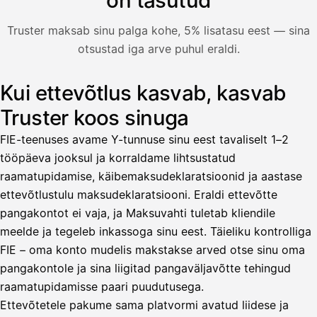
Nosta palkkaa
Truster maksab sinu palga kohe, 5% lisatasu eest — sina
otsustad iga arve puhul eraldi.
Bruttopalkka
Palvelumaksu
HetiPalkka 5 %
Kui ettevõtlus kasvab, kasvab
Illustratsioon: kasutaja võtab välja palga arvest, mida klie
Ennakonpidätys
Truster koos sinuga
Tilillesi
FIE-teenuses avame Y-tunnuse sinu eest tavaliselt 1–2
tööpäeva jooksul ja korraldame lihtsustatud
HetiPalkka
Tava
raamatupidamise, käibemaksudeklaratsioonid ja aastase
Kun 
Ennen laskun maksua
ettevõtlustulu maksudeklaratsiooni. Eraldi ettevõtte
pangakontot ei vaja, ja Maksuvahti tuletab kliendile
Vahvista
meelde ja tegeleb inkassoga sinu eest. Täieliku kontrolliga
FIE – oma konto mudelis makstakse arved otse sinu oma
pangakontole ja sina liigitad pangaväljavõtte tehingud
raamatupidamisse paari puudutusega.
Ettevõtetele pakume sama platvormi avatud liidese ja