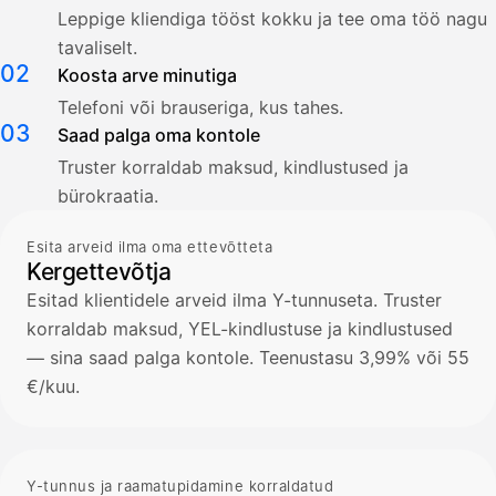
Leppige kliendiga tööst kokku ja tee oma töö nagu
tavaliselt.
02
Koosta arve minutiga
Telefoni või brauseriga, kus tahes.
03
Saad palga oma kontole
Truster korraldab maksud, kindlustused ja
bürokraatia.
Esita arveid ilma oma ettevõtteta
Kergettevõtja
Esitad klientidele arveid ilma Y-tunnuseta. Truster
korraldab maksud, YEL-kindlustuse ja kindlustused
— sina saad palga kontole. Teenustasu 3,99% või 55
€/kuu.
Y-tunnus ja raamatupidamine korraldatud