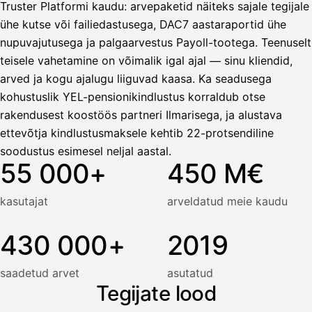
Truster Platformi kaudu: arvepaketid näiteks sajale tegijale
ühe kutse või failiedastusega, DAC7 aastaraportid ühe
nupuvajutusega ja palgaarvestus Payoll-tootega. Teenuselt
teisele vahetamine on võimalik igal ajal — sinu kliendid,
arved ja kogu ajalugu liiguvad kaasa. Ka seadusega
kohustuslik YEL-pensionikindlustus korraldub otse
rakendusest koostöös partneri Ilmarisega, ja alustava
ettevõtja kindlustusmaksele kehtib 22-protsendiline
soodustus esimesel neljal aastal.
55 000+
450 M€
kasutajat
arveldatud meie kaudu
430 000+
2019
saadetud arvet
asutatud
Tegijate lood