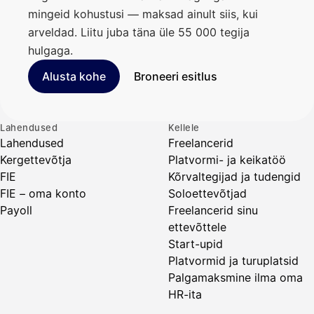
mingeid kohustusi — maksad ainult siis, kui
arveldad. Liitu juba täna üle 55 000 tegija
hulgaga.
Alusta kohe
Broneeri esitlus
Lahendused
Kellele
Lahendused
Freelancerid
Kergettevõtja
Platvormi- ja keikatöö
FIE
Kõrvaltegijad ja tudengid
FIE – oma konto
Soloettevõtjad
Payoll
Freelancerid sinu
ettevõttele
Start-upid
Platvormid ja turuplatsid
Palgamaksmine ilma oma
HR-ita