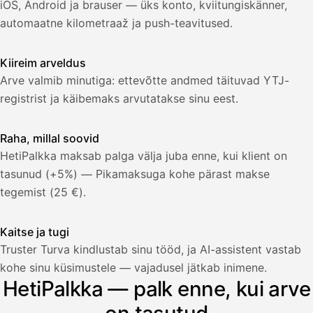
iOS, Android ja brauser — üks konto, kviitungiskänner,
automaatne kilometraaž ja push-teavitused.
Kiireim arveldus
Arve valmib minutiga: ettevõtte andmed täituvad YTJ-
registrist ja käibemaks arvutatakse sinu eest.
Raha, millal soovid
HetiPalkka maksab palga välja juba enne, kui klient on
tasunud (+5%) — Pikamaksuga kohe pärast makse
tegemist (25 €).
Kaitse ja tugi
Truster Turva kindlustab sinu tööd, ja AI-assistent vastab
Palkka
kohe sinu küsimustele — vajadusel jätkab inimene.
HetiPalkka — palk enne, kui arve
Palkka maksussa
Lasku · Acme Oy
Odottaa maksua
on tasutud