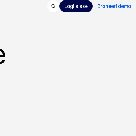
Logi sisse
Broneeri demo
e