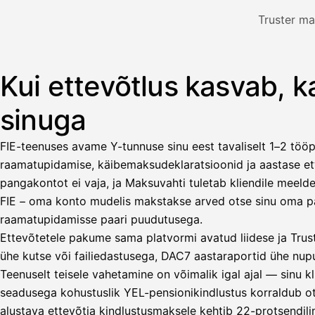
Nosta palkkaa
Truster ma
Bruttopalkka
Palvelumaksu
HetiPalkka 5 %
Kui ettevõtlus kasvab, 
Illustratsioon: kasutaja võtab välja palga arvest, mida klie
Ennakonpidätys
sinuga
Tilillesi
FIE-teenuses avame Y-tunnuse sinu eest tavaliselt 1–2 tööp
HetiPalkka
Tava
raamatupidamise, käibemaksudeklaratsioonid ja aastase ett
Kun 
Ennen laskun maksua
pangakontot ei vaja, ja Maksuvahti tuletab kliendile meelde 
FIE – oma konto mudelis makstakse arved otse sinu oma pan
Vahvista
raamatupidamisse paari puudutusega.
Ettevõtetele pakume sama platvormi avatud liidese ja Truste
ühe kutse või failiedastusega, DAC7 aastaraportid ühe nup
Teenuselt teisele vahetamine on võimalik igal ajal — sinu kl
seadusega kohustuslik YEL-pensionikindlustus korraldub ot
alustava ettevõtja kindlustusmaksele kehtib 22-protsendilin