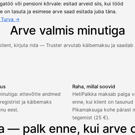
atöö või pensioni kõrvale: esitad arveid siis, kui tööd
ne on tasuta ja esimese arve saad esitada juba täna.
r Turva →
Arve valmis minutiga
 klient, kirjuta rida — Truster arvutab käibemaksu ja saadab 
klient ja rida täituvad, käibemaks arvutatakse automaatselt
dus
Raha, millal soovid
minutiga: ettevõtte andmed
HetiPalkka maksab palga vä
registrist ja käibemaks
enne, kui klient on tasunu
inu eest.
Pikamaksuga kohe pärast 
tegemist (25 €).
2 321,75 €
a — palk enne, kui arve 