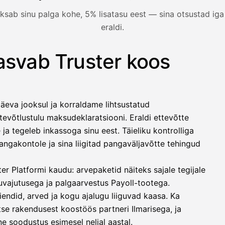
ksab sinu palga kohe, 5% lisatasu eest — sina otsustad iga
eraldi.
1 850,00 €
−92,50 €
−73,82 €
kasvab Truster koos
nt ei ole veel tasunud — HetiPalkka valikuga maksab Truster 
−412,00 €
1 271,68 €
äeva jooksul ja korraldame lihtsustatud
llinen nosto
evõtlustulu maksudeklaratsiooni. Eraldi ettevõtte
lasku on maksettu
ja tegeleb inkassoga sinu eest. Täieliku kontrolliga
gakontole ja sina liigitad pangaväljavõtte tehingud
r Platformi kaudu: arvepaketid näiteks sajale tegijale
uvajutusega ja palgaarvestus Payoll-tootega.
iendid, arved ja kogu ajalugu liiguvad kaasa. Ka
se rakendusest koostöös partneri Ilmarisega, ja
e soodustus esimesel neljal aastal.