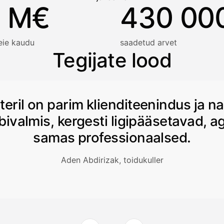
 M€
430 00
eie kaudu
saadetud arvet
Tegijate lood
teril on parim klienditeenindus ja n
bivalmis, kergesti ligipääsetavad, a
samas professionaalsed.
Aden Abdirizak, toidukuller