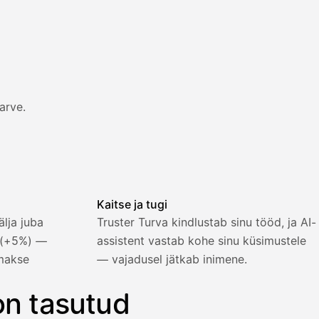
arve.
 ja arve saadetakse.
Kaitse ja tugi
lja juba
Truster Turva kindlustab sinu tööd, ja AI-
d (+5%) —
assistent vastab kohe sinu küsimustele
makse
— vajadusel jätkab inimene.
on tasutud