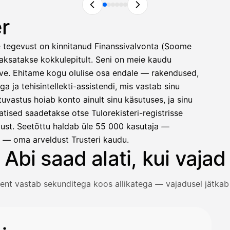
r
e tegevust on kinnitanud Finanssivalvonta (Soome
 maksatakse kokkulepitult. Seni on meie kaudu
rve. Ehitame kogu olulise osa endale — rakendused,
ga ja tehisintellekti-assistendi, mis vastab sinu
uvastus hoiab konto ainult sinu käsutuses, ja sinu
tised saadetakse otse Tulorekisteri-registrisse
ust. Seetõttu haldab üle 55 000 kasutaja —
ni — oma arveldust Trusteri kaudu.
Miten lisään kuitin?
Abi saad alati, kui vajad
a kuitti.
tent vastab sekunditega koos allikatega — vajadusel jätkab
:n
 kirjaa.
mise kohta ja saab kohe vastuse koos allikaviidetega.