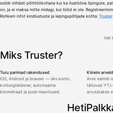
Asiakas
sobib niihästi põhitöökohana kui ka lisatööna õpingute, palg
Oy
on, ja ei maksa mitte midagi, kui tööd ei ole. Registreerimi
Lasku lähetetty
Uusi lasku
Kuljetuspalvelut,
Rohkem infot kindlustuste ja lepingupõhjade kohta:
Truste
heinäkuu
1
850,00
€
ALV
Vali
471,75
25,5
€
2
%
321,75
Yhteensä
Miks Truster?
Illustratsioon: kasutaja koostab Truster-rakenduses arve — 
€
Turu parimad rakendused
Kiireim arvel
iOS, Android ja brauser — üks konto,
Arve valmib 
kviitungiskänner, automaatne
täituvad YTJ-
Palkka
kilometraaž ja push-teavitused.
arvutatakse s
Palkka maksussa
Lasku · Acme Oy
HetiPalkk
Odottaa maksua