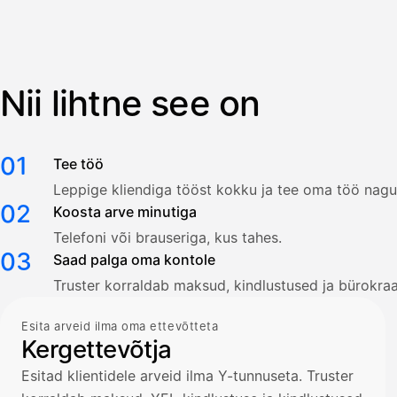
Nii lihtne see on
01
Tee töö
Leppige kliendiga tööst kokku ja tee oma töö nagu 
02
Koosta arve minutiga
Telefoni või brauseriga, kus tahes.
03
Saad palga oma kontole
Truster korraldab maksud, kindlustused ja bürokraa
Esita arveid ilma oma ettevõtteta
Kergettevõtja
Esitad klientidele arveid ilma Y-tunnuseta. Truster