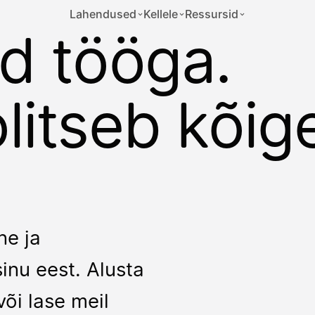
Lahendused
Kellele
Ressursid
ed tööga.
litseb kõig
ne ja
inu eest. Alusta
õi lase meil