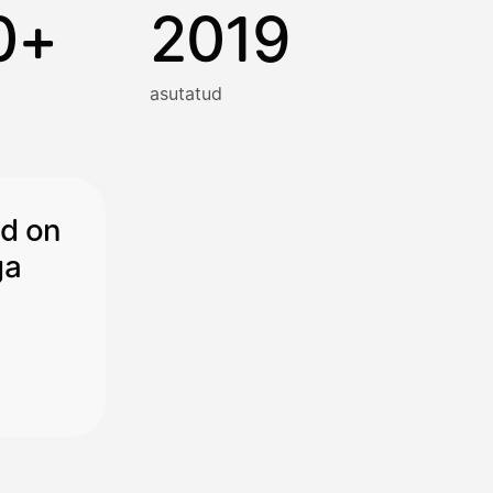
0+
2019
asutatud
ad on
ga