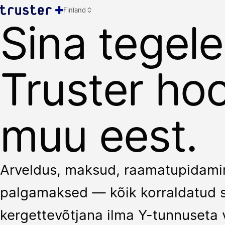
Finland
Sina tegel
Truster hoo
muu eest.
Arveldus, maksud, raamatupidami
palgamaksed — kõik korraldatud s
kergettevõtjana ilma Y-tunnuseta v