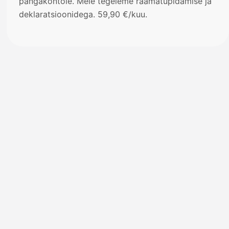
pangakontole. Meie tegeleme raamatupidamise ja
deklaratsioonidega. 59,90 €/kuu.