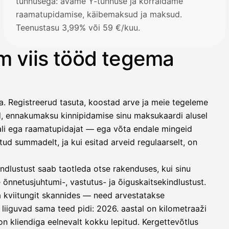
tunnusega: avame Y-tunnuse ja korraldame
raamatupidamise, käibemaksud ja maksud.
Teenustasu 3,99% või 59 €/kuu.
im viis tööd tegema
a. Registreerud tasuta, koostad arve ja meie tegeleme
, ennakumaksu kinnipidamise sinu maksukaardi alusel
itali ega raamatupidajat — ega võta endale mingeid
d summadelt, ja kui esitad arveid regulaarselt, on
ndlustust saab taotleda otse rakenduses, kui sinu
 õnnetusjuhtumi-, vastutus- ja õiguskaitsekindlustust.
 kviitungit skannides — need arvestatakse
iiguvad sama teed pidi: 2026. aastal on kilometraaži
n kliendiga eelnevalt kokku lepitud. Kergettevõtlus