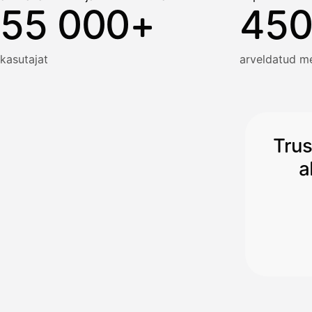
55 000+
450
kasutajat
arveldatud m
Trus
a