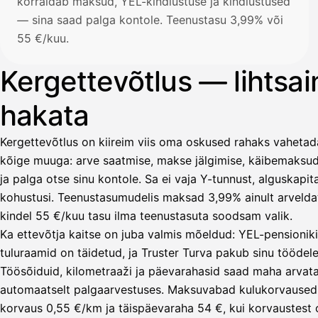
korraldab maksud, YEL-kindlustuse ja kindlustused
— sina saad palga kontole. Teenustasu 3,99% või
55 €/kuu.
Kergettevõtlus — lihtsa
hakata
Kergettevõtlus on kiireim viis oma oskused rahaks vahetad
kõige muuga: arve saatmise, makse jälgimise, käibemaksud
ja palga otse sinu kontole. Sa ei vaja Y-tunnust, alguskap
kohustusi. Teenustasumudelis maksad 3,99% ainult arveldatu
kindel 55 €/kuu tasu ilma teenustasuta soodsam valik.
Ka ettevõtja kaitse on juba valmis mõeldud: YEL-pensioniki
tuluraamid on täidetud, ja Truster Turva pakub sinu töödele
Töösõiduid, kilometraaži ja päevarahasid saad maha arvata
Lähetä
automaatselt palgaarvestuses. Maksuvabad kulukorvaused l
lasku
korvaus 0,55 €/km ja täispäevaraha 54 €, kui korvaustest o
Laskut
Acme