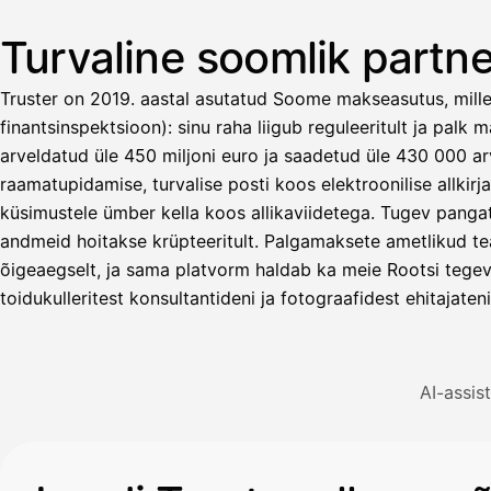
Turvaline soomlik partne
Truster on 2019. aastal asutatud Soome makseasutus, mill
finantsinspektsioon): sinu raha liigub reguleeritult ja palk
arveldatud üle 450 miljoni euro ja saadetud üle 430 000 a
raamatupidamise, turvalise posti koos elektroonilise allkirja
küsimustele ümber kella koos allikaviidetega. Tugev pangat
Avustaja
andmeid hoitakse krüpteeritult. Palgamaksete ametlikud tea
õigeaegselt, ja sama platvorm haldab ka meie Rootsi tegev
Hei! Miten voin auttaa?
toidukulleritest konsultantideni ja fotograafidest ehitajate
Avaa Kuitit-välilehti ja valitse Skanna
AI-assis
Truster lukee summan ja ALV
automaattisesti — tarkista tiedot ja
Illustratsioon: kasutaja küsib AI-assistendilt kviitungi lisa