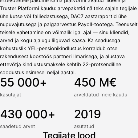
Ettevõtetele pakume sama platvormi avatud liidese ja
Tilillesi
Truster Platformi kaudu: arvepaketid näiteks sajale tegijale
ühe kutse või failiedastusega, DAC7 aastaraportid ühe
HetiPalkka
Tav
Kun 
Ennen laskun maksua
nupuvajutusega ja palgaarvestus Payoll-tootega. Teenuselt
teisele vahetamine on võimalik igal ajal — sinu kliendid,
Vahvista
arved ja kogu ajalugu liiguvad kaasa. Ka seadusega
kohustuslik YEL-pensionikindlustus korraldub otse
rakendusest koostöös partneri Ilmarisega, ja alustava
ettevõtja kindlustusmaksele kehtib 22-protsendiline
soodustus esimesel neljal aastal.
55 000+
450 M€
kasutajat
arveldatud meie kaudu
430 000+
2019
saadetud arvet
asutatud
Tegijate lood