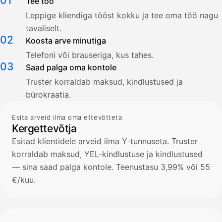
01
Tee töö
Leppige kliendiga tööst kokku ja tee oma töö nagu
tavaliselt.
02
Koosta arve minutiga
Telefoni või brauseriga, kus tahes.
03
Saad palga oma kontole
Truster korraldab maksud, kindlustused ja
bürokraatia.
Esita arveid ilma oma ettevõtteta
Kergettevõtja
Esitad klientidele arveid ilma Y-tunnuseta. Truster
korraldab maksud, YEL-kindlustuse ja kindlustused
— sina saad palga kontole. Teenustasu 3,99% või 55
€/kuu.