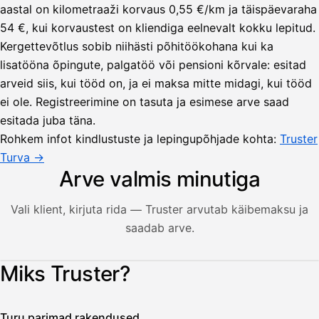
aastal on kilometraaži korvaus 0,55 €/km ja täispäevaraha
54 €, kui korvaustest on kliendiga eelnevalt kokku lepitud.
Kergettevõtlus sobib niihästi põhitöökohana kui ka
lisatööna õpingute, palgatöö või pensioni kõrvale: esitad
arveid siis, kui tööd on, ja ei maksa mitte midagi, kui tööd
ei ole. Registreerimine on tasuta ja esimese arve saad
esitada juba täna.
Rohkem infot kindlustuste ja lepingupõhjade kohta:
Truster
Turva →
Arve valmis minutiga
Vali klient, kirjuta rida — Truster arvutab käibemaksu ja
saadab arve.
Lähetä
Illustratsioon: kasutaja koostab Truster-rakenduses arve — 
Miks Truster?
lasku
Laskut
Acme
Asiakas
Oy
Turu parimad rakendused