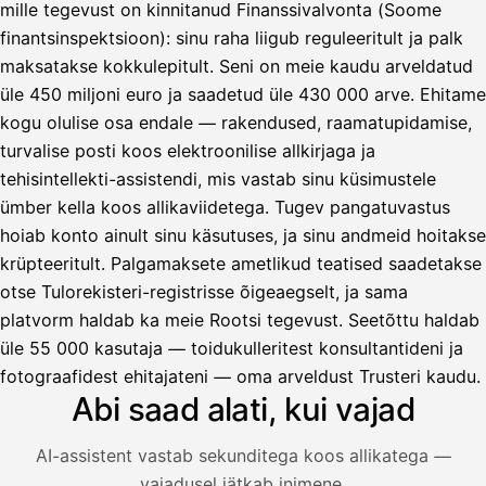
mille tegevust on kinnitanud Finanssivalvonta (Soome
finantsinspektsioon): sinu raha liigub reguleeritult ja palk
maksatakse kokkulepitult. Seni on meie kaudu arveldatud
üle 450 miljoni euro ja saadetud üle 430 000 arve. Ehitame
kogu olulise osa endale — rakendused, raamatupidamise,
turvalise posti koos elektroonilise allkirjaga ja
tehisintellekti-assistendi, mis vastab sinu küsimustele
ümber kella koos allikaviidetega. Tugev pangatuvastus
hoiab konto ainult sinu käsutuses, ja sinu andmeid hoitakse
krüpteeritult. Palgamaksete ametlikud teatised saadetakse
otse Tulorekisteri-registrisse õigeaegselt, ja sama
platvorm haldab ka meie Rootsi tegevust. Seetõttu haldab
üle 55 000 kasutaja — toidukulleritest konsultantideni ja
fotograafidest ehitajateni — oma arveldust Trusteri kaudu.
Abi saad alati, kui vajad
AI-assistent vastab sekunditega koos allikatega —
vajadusel jätkab inimene.