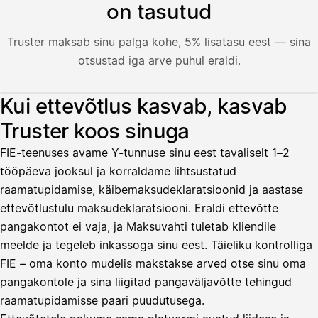
on tasutud
Truster maksab sinu palga kohe, 5% lisatasu eest — sina
otsustad iga arve puhul eraldi.
Illustratsioon: kasutaja võtab välja palga arvest, mida klie
Kui ettevõtlus kasvab, kasvab
Truster koos sinuga
Palkka
FIE-teenuses avame Y-tunnuse sinu eest tavaliselt 1–2
Palkka maksussa
Lasku · Acme Oy
tööpäeva jooksul ja korraldame lihtsustatud
Odottaa maksua
raamatupidamise, käibemaksudeklaratsioonid ja aastase
ettevõtlustulu maksudeklaratsiooni. Eraldi ettevõtte
Nosta palkkaa
pangakontot ei vaja, ja Maksuvahti tuletab kliendile
meelde ja tegeleb inkassoga sinu eest. Täieliku kontrolliga
Bruttopalkka
FIE – oma konto mudelis makstakse arved otse sinu oma
Palvelumaksu
HetiPalkka 5 %
pangakontole ja sina liigitad pangaväljavõtte tehingud
Ennakonpidätys
raamatupidamisse paari puudutusega.