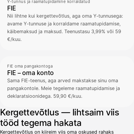
Y-tunnus ja raamatupidamine korraldatud
FIE
Nii lihtne kui kergettevõtlus, aga oma Y-tunnusega:
avame Y-tunnuse ja korraldame raamatupidamise,
käibemaksud ja maksud. Teenustasu 3,99% või 59
€/kuu.
FIE oma pangakontoga
FIE – oma konto
Sama FIE-teenus, aga arved makstakse sinu oma
pangakontole. Meie tegeleme raamatupidamise ja
deklaratsioonidega. 59,90 €/kuu.
Kergettevõtlus — lihtsaim viis
tööd tegema hakata
Kergettevõtlus on kiireim viis oma oskused rahaks