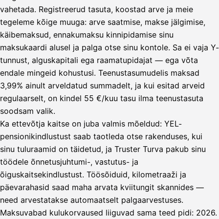
vahetada. Registreerud tasuta, koostad arve ja meie
tegeleme kõige muuga: arve saatmise, makse jälgimise,
käibemaksud, ennakumaksu kinnipidamise sinu
maksukaardi alusel ja palga otse sinu kontole. Sa ei vaja Y-
tunnust, alguskapitali ega raamatupidajat — ega võta
endale mingeid kohustusi. Teenustasumudelis maksad
3,99% ainult arveldatud summadelt, ja kui esitad arveid
regulaarselt, on kindel 55 €/kuu tasu ilma teenustasuta
soodsam valik.
Ka ettevõtja kaitse on juba valmis mõeldud: YEL-
pensionikindlustust saab taotleda otse rakenduses, kui
sinu tuluraamid on täidetud, ja Truster Turva pakub sinu
töödele õnnetusjuhtumi-, vastutus- ja
õiguskaitsekindlustust. Töösõiduid, kilometraaži ja
päevarahasid saad maha arvata kviitungit skannides —
need arvestatakse automaatselt palgaarvestuses.
Maksuvabad kulukorvaused liiguvad sama teed pidi: 2026.