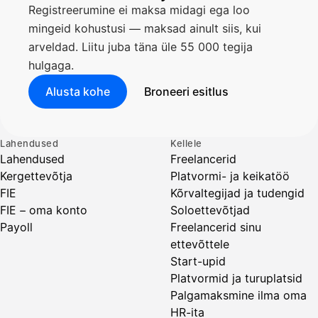
Registreerumine ei maksa midagi ega loo
Kirjoita viesti…
mingeid kohustusi — maksad ainult siis, kui
arveldad. Liitu juba täna üle 55 000 tegija
hulgaga.
Alusta kohe
Broneeri esitlus
Lahendused
Kellele
Lahendused
Freelancerid
Kergettevõtja
Platvormi- ja keikatöö
FIE
Kõrvaltegijad ja tudengid
FIE – oma konto
Soloettevõtjad
Payoll
Freelancerid sinu
ettevõttele
Start-upid
Platvormid ja turuplatsid
Palgamaksmine ilma oma
HR-ita