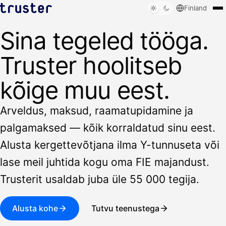
Finland
Sina tegeled tööga.
Lahendused
Kellele
Truster hoolitseb
Ressursid
Logi sisse
kõige muu eest.
Broneeri demo
Arveldus, maksud, raamatupidamine ja
palgamaksed — kõik korraldatud sinu eest.
Alusta kergettevõtjana ilma Y-tunnuseta või
lase meil juhtida kogu oma FIE majandust.
Trusterit usaldab juba üle 55 000 tegija.
Alusta kohe
Tutvu teenustega