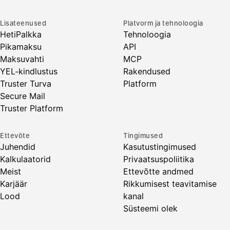
Lisateenused
Platvorm ja tehnoloogia
HetiPalkka
Tehnoloogia
Pikamaksu
API
Maksuvahti
MCP
YEL-kindlustus
Rakendused
Truster Turva
Platform
Secure Mail
Truster Platform
Ettevõte
Tingimused
Juhendid
Kasutustingimused
Kalkulaatorid
Privaatsuspoliitika
Meist
Ettevõtte andmed
Karjäär
Rikkumisest teavitamise
Lood
kanal
Süsteemi olek