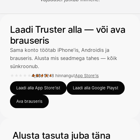
Illustratsioon: kasutaja küsib AI-assistendilt kviitungi lisa
Laadi Truster alla — või ava
Avustaja
brauseris
Hei! Miten voin auttaa?
Sama konto töötab iPhone'is, Androidis ja
brauseris. Alusta mis seadmega tahes — kõik
sünkroonub.
★★★★★
★★★★★
4,63
/
5
248 hinnangut
App Store'is
Avaa Kuitit-välilehti ja valitse Skanna
Hinnang 4,63 / 5 App Store'is, 248 hinnangut.
Truster lukee summan ja ALV
Laadi alla App Store'ist
Laadi alla Google Playst
automaattisesti — tarkista tiedot ja
Ava brauseris
Kuittien lisääminen
LÄHTEET
Alusta tasuta juba täna