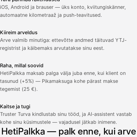
Lasku lähetetty
Uusi lasku
iOS, Android ja brauser — üks konto, kviitungiskänner,
Kuljetuspalvelut,
heinäkuu
automaatne kilometraaž ja push-teavitused.
1
850,00
Kiireim arveldus
€
ALV
471,75
Arve valmib minutiga: ettevõtte andmed täituvad YTJ-
25,5
€
2
%
registrist ja käibemaks arvutatakse sinu eest.
321,75
Yhteensä
€
Raha, millal soovid
HetiPalkka maksab palga välja juba enne, kui klient on
tasunud (+5%) — Pikamaksuga kohe pärast makse
tegemist (25 €).
Kaitse ja tugi
Truster Turva kindlustab sinu tööd, ja AI-assistent vastab
kohe sinu küsimustele — vajadusel jätkab inimene.
HetiPalkka — palk enne, kui arve